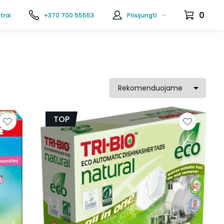
0
trai
+370 700 55553
Prisijungti
TOP