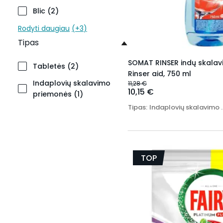
Blic
(
2
)
Rodyti daugiau
(+
3
)
Tipas
SOMAT RINSER indų skala
Tabletės
(
2
)
Rinser aid, 750 ml
Indaplovių skalavimo
11,28 €
10,15 €
priemonės
(
1
)
Tipas
:
Indaplovių sk
TOP