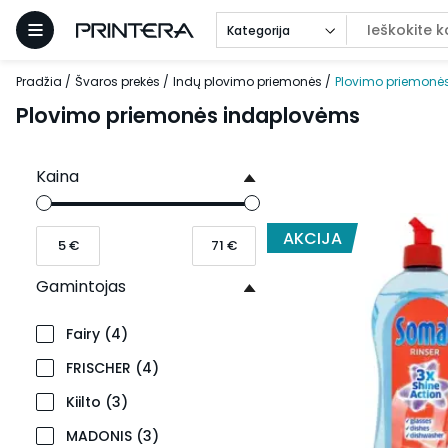
Kategorija
Pradžia
Švaros prekės
Indų plovimo priemonės
Plovimo priemonė
Plovimo priemonės indaplovėms
Kaina
AKCIJA
Gamintojas
Fairy
(
4
)
FRISCHER
(
4
)
Kiilto
(
3
)
MADONIS
(
3
)