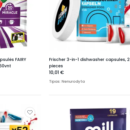
psulės FAIRY
Frischer 3-in-1 dishwasher capsules, 
60vnt
pieces
10,01 €
Tipas
:
Nenurodyta