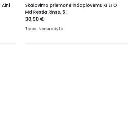
 Ain1
Skalavimo priemonė indaplovėms KIILTO
Md Restia Rinse, 5 l
30,90 €
Tipas
:
Nenurodyta