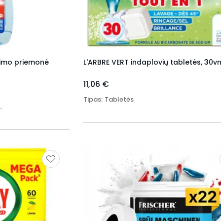
vimo priemonė
L'ARBRE VERT indaplovių tabletės, 30vn
11,06 €
Tipas
:
Tabletės
alavimo priemonės