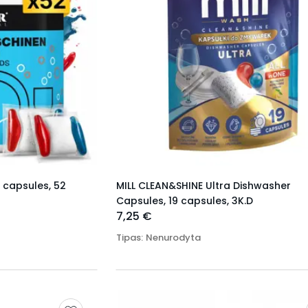
r capsules, 52
MILL CLEAN&SHINE Ultra Dishwasher
Capsules, 19 capsules, 3K.D
7,25 €
Tipas
:
Nenurodyta