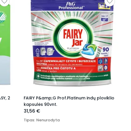
SY, 2
FAIRY P&amp;G Prof.Platinum indų ploviklio
kapsulės 90vnt.
31,56 €
Tipas
:
Nenurodyta