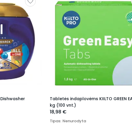
2 Dishwasher
Tabletės indaplovėms KIILTO GREEN EA
kg (100 vnt.)
18,98 €
Tipas
:
Nenurodyta