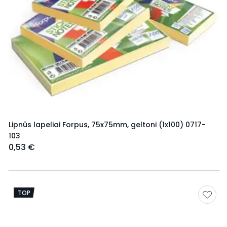
Lipnūs lapeliai Forpus, 75x75mm, geltoni (1x100) 0717-
103
0,53 €
TOP