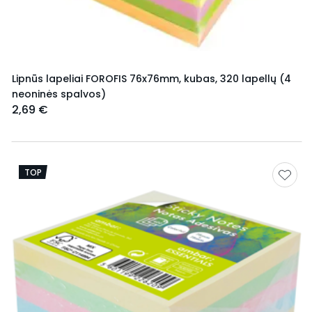
Lipnūs lapeliai FOROFIS 76x76mm, kubas, 320 lapellų (4
neoninės spalvos)
2,69 €
TOP