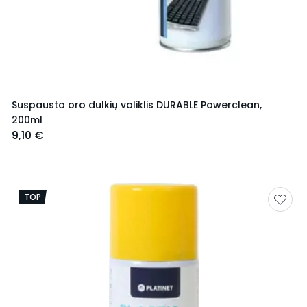
Suspausto oro dulkių valiklis DURABLE Powerclean,
200ml
9,10 €
TOP