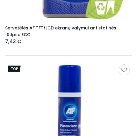
Servetėlės AF TFT/LCD ekranų valymui antistatinės
100psc ECO
7,43 €
TOP