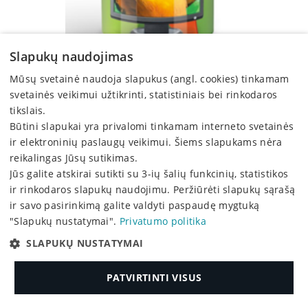
Slapukų naudojimas
Mūsų svetainė naudoja slapukus (angl. cookies) tinkamam
svetainės veikimui užtikrinti, statistiniais bei rinkodaros
Drėgnos servetėlės ekranų valymui Forpus, (50 vnt.)
tikslais.
Būtini slapukai yra privalomi tinkamam interneto svetainės
4,83 €
ir elektroninių paslaugų veikimui. Šiems slapukams nėra
reikalingas Jūsų sutikimas.
Jūs galite atskirai sutikti su 3-ių šalių funkcinių, statistikos
ir rinkodaros slapukų naudojimu. Peržiūrėti slapukų sąrašą
ir savo pasirinkimą galite valdyti paspaudę mygtuką
"Slapukų nustatymai".
Privatumo politika
SLAPUKŲ NUSTATYMAI
PATVIRTINTI VISUS