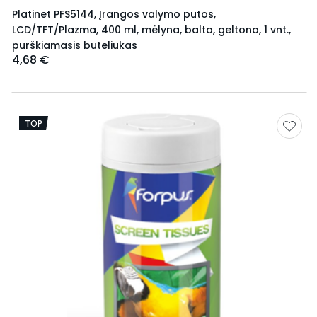
Platinet PFS5144, Įrangos valymo putos,
LCD/TFT/Plazma, 400 ml, mėlyna, balta, geltona, 1 vnt.,
purškiamasis buteliukas
4,68 €
TOP