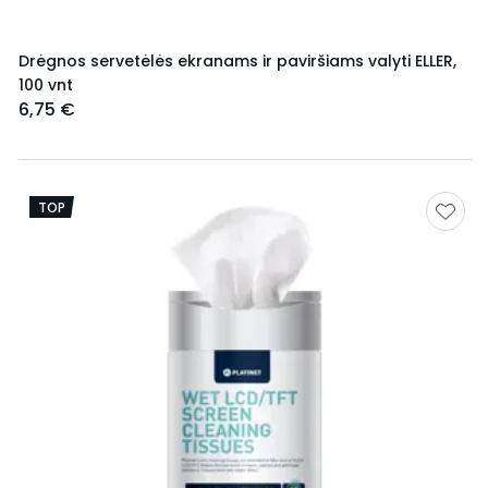
Drėgnos servetėlės ekranams ir paviršiams valyti ELLER,
100 vnt
6,75 €
TOP