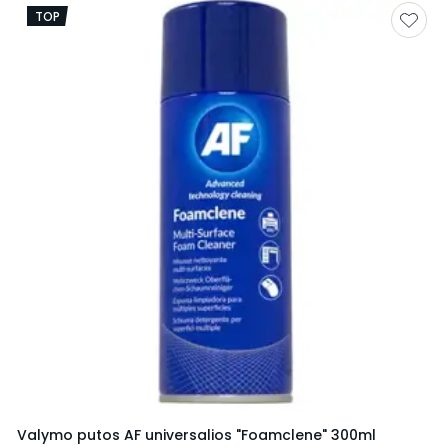
TOP
Valymo putos AF universalios "Foamclene" 300ml