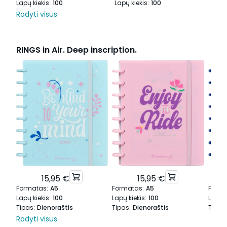
Lapų kiekis
:
100
Lapų kiekis
:
100
Lapų
Rodyti visus
RINGS in Air. Deep inscription.
15,95 €
15,95 €
Formatas
:
A5
Formatas
:
A5
Form
Lapų kiekis
:
100
Lapų kiekis
:
100
Lapų k
Tipas
:
Dienoraštis
Tipas
:
Dienoraštis
Tipas
Rodyti visus