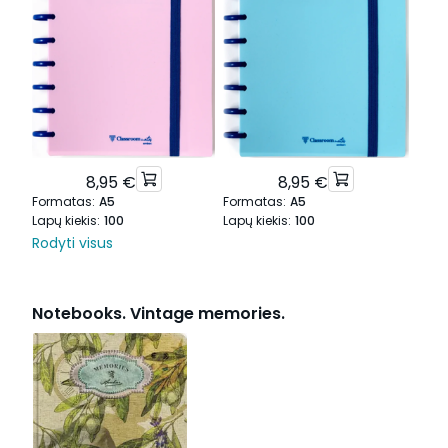
8,95 €
8,95 €
Formatas
:
A5
Formatas
:
A5
Form
Lapų kiekis
:
100
Lapų kiekis
:
100
Lapų 
Rodyti visus
Notebooks. Vintage memories.