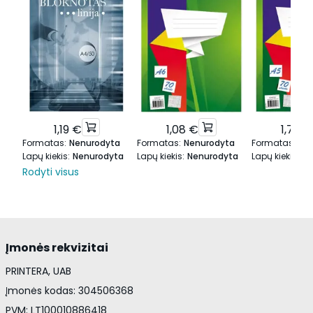
1,19 €
1,08 €
1,75 €
Formatas
:
Nenurodyta
Formatas
:
Nenurodyta
Formatas
:
Ne
Lapų kiekis
:
Nenurodyta
Lapų kiekis
:
Nenurodyta
Lapų kiekis
:
Ne
Rodyti visus
Įmonės rekvizitai
PRINTERA, UAB
Įmonės kodas: 304506368
PVM: LT100010886418