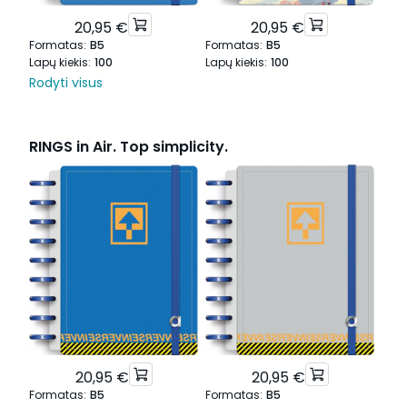
20,95 €
20,95 €
Formatas
:
B5
Formatas
:
B5
For
Lapų kiekis
:
100
Lapų kiekis
:
100
Lapų
Rodyti visus
RINGS in Air. Top simplicity.
20,95 €
20,95 €
Formatas
:
B5
Formatas
:
B5
For