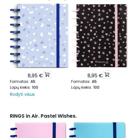
8,95 €
8,95 €
Formatas
:
A5
Formatas
:
A5
For
Lapų kiekis
:
100
Lapų kiekis
:
100
Lapų
Rodyti visus
RINGS in Air. Pastel Wishes.