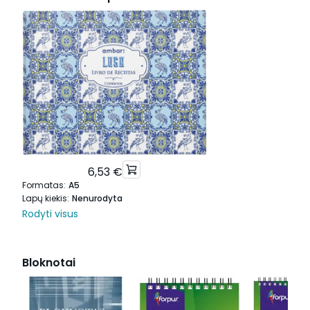
6,53 €
Formatas
:
A5
Lapų kiekis
:
Nenurodyta
Rodyti visus
Bloknotai