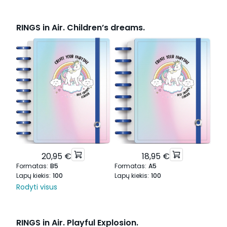
RINGS in Air. Children’s dreams.
20,95 €
18,95 €
Formatas
:
B5
Formatas
:
A5
Lapų kiekis
:
100
Lapų kiekis
:
100
Rodyti visus
RINGS in Air. Playful Explosion.