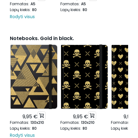
Formatas
:
A5
Formatas
:
A5
Lapų kiekis
:
80
Lapų kiekis
:
80
Rodyti visus
Notebooks. Gold in black.
9,95 €
9,95 €
9,95 
Formatas
:
130x210
Formatas
:
130x210
Formatas
:
130
Lapų kiekis
:
80
Lapų kiekis
:
80
Lapų kiekis
:
80
Rodyti visus