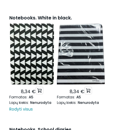
Notebooks. White in black.
8,34 €
8,34 €
Formatas
:
A5
Formatas
:
A5
Lapų kiekis
:
Nenurodyta
Lapų kiekis
:
Nenurodyta
Rodyti visus
Notebooks. School diaries.