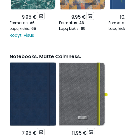
9,95 €
9,95 €
10,95 
Formatas
:
A6
Formatas
:
A6
Formatas
:
A5
Lapų kiekis
:
65
Lapų kiekis
:
65
Lapų kiekis
:
80
Rodyti visus
Notebooks. Matte Calmness.
7,95 €
11,95 €