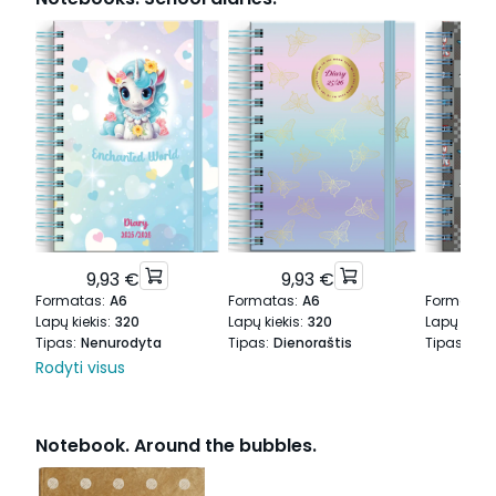
9,93 €
9,93 €
9,
Formatas
:
A6
Formatas
:
A6
Formatas
:
Lapų kiekis
:
320
Lapų kiekis
:
320
Lapų kieki
Tipas
:
Nenurodyta
Tipas
:
Dienoraštis
Tipas
:
Die
Rodyti visus
Notebook. Around the bubbles.