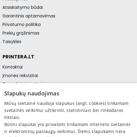
Atsiskaitymo būdai
Garantinis aptarnavimas
Privatumo politika
Prekių grąžinimas
Taisyklės
PRINTERA.LT
Kontaktai
Įmonės rekvizitai
Garantiniai centrai
Privatumo politika
Slapukų naudojimas
Asmens duomenų apsauga
Mūsų svetainė naudoja slapukus (angl. cookies) tinkamam
svetainės veikimui užtikrinti, statistiniais bei rinkodaros
tikslais.
Sekite mus
Būtini slapukai yra privalomi tinkamam interneto svetainės
Facebook
ir elektroninių paslaugų veikimui. Šiems slapukams nėra