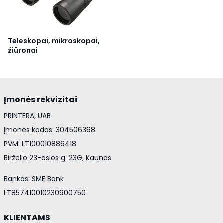
Teleskopai, mikroskopai,
žiūronai
Įmonės rekvizitai
PRINTERA, UAB
Įmonės kodas: 304506368
PVM: LT100010886418
Birželio 23-osios g. 23G, Kaunas
Bankas: SME Bank
LT857410010230900750
KLIENTAMS