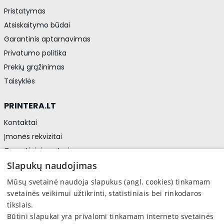
Pristatymas
Atsiskaitymo būdai
Garantinis aptarnavimas
Privatumo politika
Prekių grąžinimas
Taisyklės
PRINTERA.LT
Kontaktai
Įmonės rekvizitai
Garantiniai centrai
Privatumo politika
Slapukų naudojimas
Asmens duomenų apsauga
Mūsų svetainė naudoja slapukus (angl. cookies) tinkamam
svetainės veikimui užtikrinti, statistiniais bei rinkodaros
tikslais.
Sekite mus
Būtini slapukai yra privalomi tinkamam interneto svetainės