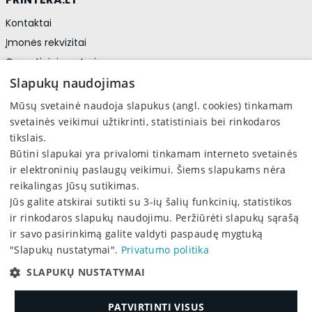
Kontaktai
Įmonės rekvizitai
Garantiniai centrai
Privatumo politika
Slapukų naudojimas
Asmens duomenų apsauga
Mūsų svetainė naudoja slapukus (angl. cookies) tinkamam
svetainės veikimui užtikrinti, statistiniais bei rinkodaros
tikslais.
Sekite mus
Būtini slapukai yra privalomi tinkamam interneto svetainės
Facebook
ir elektroninių paslaugų veikimui. Šiems slapukams nėra
reikalingas Jūsų sutikimas.
Jūs galite atskirai sutikti su 3-ių šalių funkcinių, statistikos
ir rinkodaros slapukų naudojimu. Peržiūrėti slapukų sąrašą
ir savo pasirinkimą galite valdyti paspaudę mygtuką
"Slapukų nustatymai".
Privatumo politika
2026 © PRINTERA, UAB. Visos teisės saugomos
SLAPUKŲ NUSTATYMAI
This site is protected by reCAPTCHA and the Google
Privacy Policy
and
Terms of Service
apply.
PATVIRTINTI VISUS