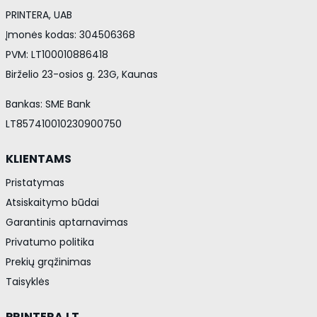
PRINTERA, UAB
Įmonės kodas: 304506368
PVM: LT100010886418
Birželio 23-osios g. 23G, Kaunas
Bankas: SME Bank
LT857410010230900750
KLIENTAMS
Pristatymas
Atsiskaitymo būdai
Garantinis aptarnavimas
Privatumo politika
Prekių grąžinimas
Taisyklės
PRINTERA.LT