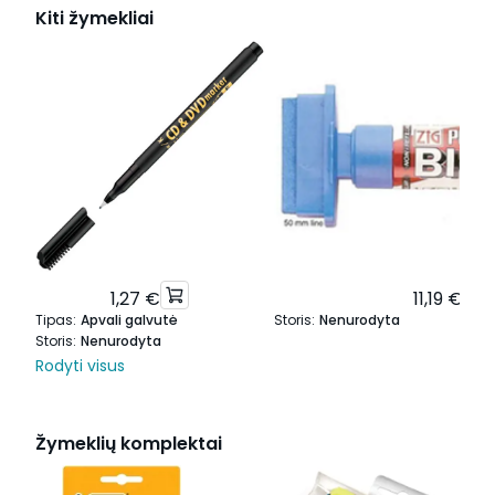
Kiti žymekliai
1,27 €
11,19 €
Tipas
:
Apvali galvutė
Storis
:
Nenurodyta
Storis
:
Nenurodyta
Rodyti visus
Žymeklių komplektai