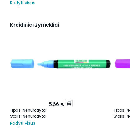
Rodyti visus
Kreidiniai žymekliai
5,66 €
Tipas
:
Nenurodyta
Tipas
:
Nenur
Storis
:
Nenurodyta
Storis
:
Nenur
Rodyti visus