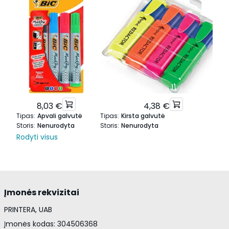
8,03 €
4,38 €
Tipas
:
Apvali galvutė
Tipas
:
Kirsta galvutė
Storis
:
Nenurodyta
Storis
:
Nenurodyta
Rodyti visus
Įmonės rekvizitai
PRINTERA, UAB
Įmonės kodas: 304506368