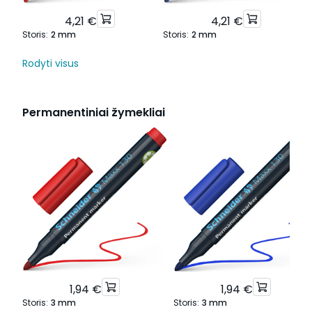
4,21 €
4,21 €
Storis
:
2 mm
Storis
:
2 mm
Rodyti visus
Permanentiniai žymekliai
1,94 €
1,94 €
Storis
:
3 mm
Storis
:
3 mm