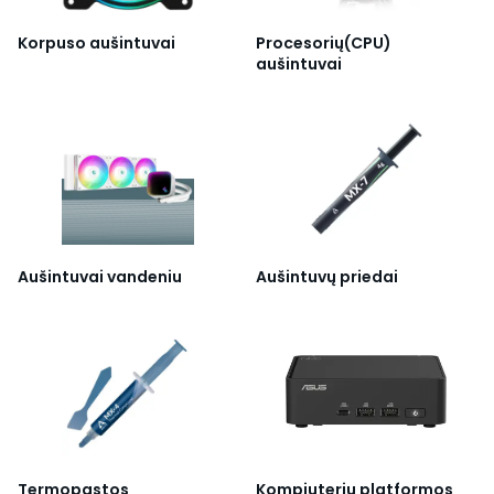
Korpuso aušintuvai
Procesorių(CPU)
aušintuvai
Aušintuvai vandeniu
Aušintuvų priedai
Termopastos
Kompiuterių platformos