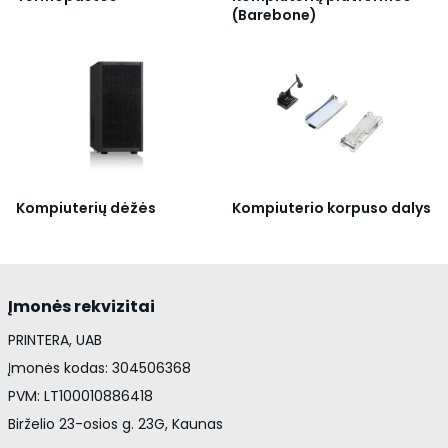
(Barebone)
Kompiuterių dėžės
Kompiuterio korpuso dalys
Įmonės rekvizitai
PRINTERA, UAB
Įmonės kodas: 304506368
PVM: LT100010886418
Birželio 23-osios g. 23G, Kaunas