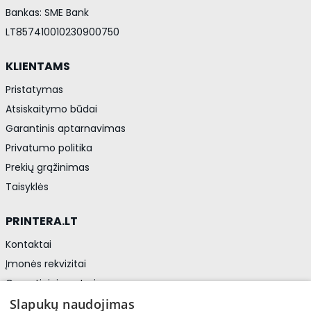
Bankas: SME Bank
LT857410010230900750
KLIENTAMS
Pristatymas
Atsiskaitymo būdai
Garantinis aptarnavimas
Privatumo politika
Prekių grąžinimas
Taisyklės
PRINTERA.LT
Kontaktai
Įmonės rekvizitai
Garantiniai centrai
Privatumo politika
Slapukų naudojimas