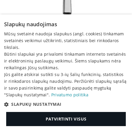
Slapukų naudojimas
Peilis DURBAN, karštiems patiekalams, 18/10, L 24 cm, 12
vnt.
Mūsų svetainė naudoja slapukus (angl. cookies) tinkamam
37,04 €
svetainės veikimui užtikrinti, statistiniais bei rinkodaros
tikslais.
Būtini slapukai yra privalomi tinkamam interneto svetainės
ir elektroninių paslaugų veikimui. Šiems slapukams nėra
reikalingas Jūsų sutikimas.
Jūs galite atskirai sutikti su 3-ių šalių funkcinių, statistikos
ir rinkodaros slapukų naudojimu. Peržiūrėti slapukų sąrašą
ir savo pasirinkimą galite valdyti paspaudę mygtuką
"Slapukų nustatymai".
Privatumo politika
SLAPUKŲ NUSTATYMAI
PATVIRTINTI VISUS