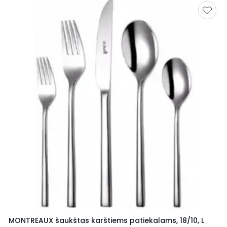
MONTREAUX šaukštas karštiems patiekalams, 18/10, L