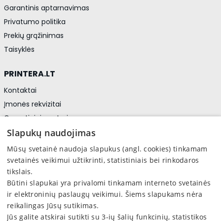
Garantinis aptarnavimas
Privatumo politika
Prekių grąžinimas
Taisyklės
PRINTERA.LT
Kontaktai
Įmonės rekvizitai
Garantiniai centrai
Privatumo politika
Slapukų naudojimas
Asmens duomenų apsauga
Mūsų svetainė naudoja slapukus (angl. cookies) tinkamam
svetainės veikimui užtikrinti, statistiniais bei rinkodaros
tikslais.
Sekite mus
Būtini slapukai yra privalomi tinkamam interneto svetainės
Facebook
ir elektroninių paslaugų veikimui. Šiems slapukams nėra
reikalingas Jūsų sutikimas.
Jūs galite atskirai sutikti su 3-ių šalių funkcinių, statistikos