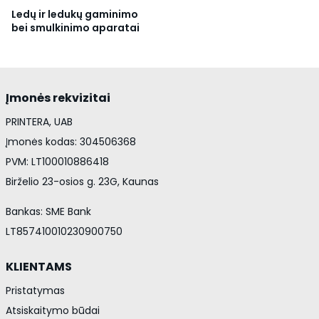
Ledų ir ledukų gaminimo
bei smulkinimo aparatai
Įmonės rekvizitai
PRINTERA, UAB
Įmonės kodas: 304506368
PVM: LT100010886418
Birželio 23-osios g. 23G, Kaunas
Bankas: SME Bank
LT857410010230900750
KLIENTAMS
Pristatymas
Atsiskaitymo būdai