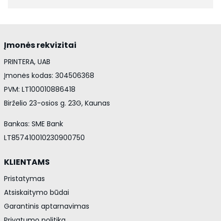
Įmonės rekvizitai
PRINTERA, UAB
Įmonės kodas: 304506368
PVM: LT100010886418
Birželio 23-osios g. 23G, Kaunas
Bankas: SME Bank
LT857410010230900750
KLIENTAMS
Pristatymas
Atsiskaitymo būdai
Garantinis aptarnavimas
Privatumo politika