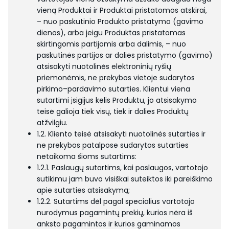
vieną Produktai ir Produktai pristatomos atskirai,
– nuo paskutinio Produkto pristatymo (gavimo
dienos), arba jeigu Produktas pristatomas
skirtingomis partijomis arba dalimis, – nuo
paskutinės partijos ar dalies pristatymo (gavimo)
atsisakyti nuotolinės elektroninių ryšių
priemonėmis, ne prekybos vietoje sudarytos
pirkimo–pardavimo sutarties. Klientui viena
sutartimi įsigijus kelis Produktu, jo atsisakymo
teisė galioja tiek visų, tiek ir dalies Produktų
atžvilgiu.
1.2. Kliento teisė atsisakyti nuotolinės sutarties ir
ne prekybos patalpose sudarytos sutarties
netaikoma šioms sutartims:
1.2.1. Paslaugų sutartims, kai paslaugos, vartotojo
sutikimu jam buvo visiškai suteiktos iki pareiškimo
apie sutarties atsisakymą;
1.2.2. Sutartims dėl pagal specialius vartotojo
nurodymus pagamintų prekių, kurios nėra iš
anksto pagamintos ir kurios gaminamos