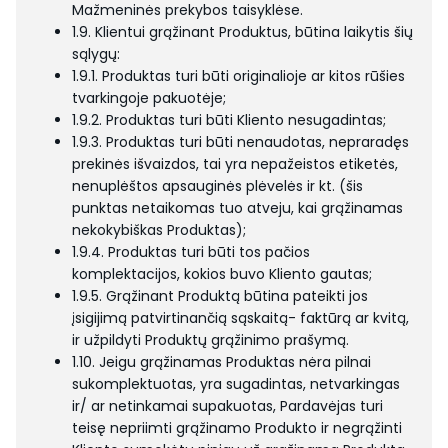
Mažmeninės prekybos taisyklėse.
1.9. Klientui grąžinant Produktus, būtina laikytis šių
sąlygų:
1.9.1. Produktas turi būti originalioje ar kitos rūšies
tvarkingoje pakuotėje;
1.9.2. Produktas turi būti Kliento nesugadintas;
1.9.3. Produktas turi būti nenaudotas, nepraradęs
prekinės išvaizdos, tai yra nepažeistos etiketės,
nenuplėštos apsauginės plėvelės ir kt. (šis
punktas netaikomas tuo atveju, kai grąžinamas
nekokybiškas Produktas);
1.9.4. Produktas turi būti tos pačios
komplektacijos, kokios buvo Kliento gautas;
1.9.5. Grąžinant Produktą būtina pateikti jos
įsigijimą patvirtinančią sąskaitą- faktūrą ar kvitą,
ir užpildyti Produktų grąžinimo prašymą.
1.10. Jeigu grąžinamas Produktas nėra pilnai
sukomplektuotas, yra sugadintas, netvarkingas
ir/ ar netinkamai supakuotas, Pardavėjas turi
teisę nepriimti grąžinamo Produkto ir negrąžinti