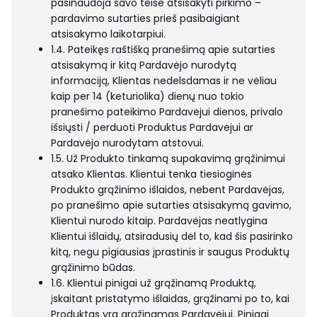
pasinaudoja savo teise atsisakyti pirkimo –
pardavimo sutarties prieš pasibaigiant
atsisakymo laikotarpiui.
1.4. Pateikęs raštišką pranešimą apie sutarties
atsisakymą ir kitą Pardavėjo nurodytą
informaciją, Klientas nedelsdamas ir ne vėliau
kaip per 14 (keturiolika) dienų nuo tokio
pranešimo pateikimo Pardavėjui dienos, privalo
išsiųsti / perduoti Produktus Pardavėjui ar
Pardavėjo nurodytam atstovui.
1.5. Už Produkto tinkamą supakavimą grąžinimui
atsako Klientas. Klientui tenka tiesioginės
Produkto grąžinimo išlaidos, nebent Pardavėjas,
po pranešimo apie sutarties atsisakymą gavimo,
Klientui nurodo kitaip. Pardavėjas neatlygina
Klientui išlaidų, atsiradusių dėl to, kad šis pasirinko
kitą, negu pigiausias įprastinis ir saugus Produktų
grąžinimo būdas.
1.6. Klientui pinigai už grąžinamą Produktą,
įskaitant pristatymo išlaidas, grąžinami po to, kai
Produktas yra grąžinamas Pardavėjui. Pinigai