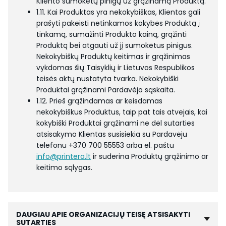
Kliento sumokėtų pinigų už grąžinamą Produktą.
1.11. Kai Produktas yra nekokybiškas, Klientas gali
prašyti pakeisti netinkamos kokybės Produktą į
tinkamą, sumažinti Produkto kainą, grąžinti
Produktą bei atgauti už jį sumokėtus pinigus.
Nekokybiškų Produktų keitimas ir grąžinimas
vykdomas šių Taisyklių ir Lietuvos Respublikos
teisės aktų nustatyta tvarka. Nekokybiški
Produktai grąžinami Pardavėjo sąskaita.
1.12. Prieš grąžindamas ar keisdamas
nekokybiškus Produktus, taip pat tais atvejais, kai
kokybiški Produktai grąžinami ne dėl sutarties
atsisakymo Klientas susisiekia su Pardavėju
telefonu +370 700 55553 arba el. paštu
info@printera.lt
ir suderina Produktų grąžinimo ar
keitimo sąlygas.
DAUGIAU APIE ORGANIZACIJŲ TEISĘ ATSISAKYTI
SUTARTIES