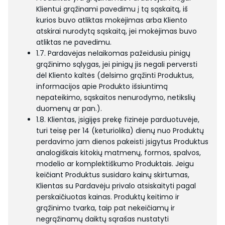
Klientui grąžinami pavedimu į tą sąskaitą, iš
kurios buvo atliktas mokėjimas arba Kliento
atskirai nurodytą sąskaitą, jei mokėjimas buvo
atliktas ne pavedimu.
1.7. Pardavėjas nelaikomas pažeidusiu pinigų
grąžinimo sąlygas, jei pinigų jis negali perversti
dėl Kliento kaltės (delsimo grąžinti Produktus,
informacijos apie Produkto išsiuntimą
nepateikimo, sąskaitos nenurodymo, netikslių
duomenų ar pan.).
1.8. Klientas, įsigijęs prekę fizinėje parduotuvėje,
turi teisę per 14 (keturiolika) dienų nuo Produktų
perdavimo jam dienos pakeisti įsigytus Produktus
analogiškais kitokių matmenų, formos, spalvos,
modelio ar komplektiškumo Produktais. Jeigu
keičiant Produktus susidaro kainų skirtumas,
Klientas su Pardavėju privalo atsiskaityti pagal
perskaičiuotas kainas. Produktų keitimo ir
grąžinimo tvarka, taip pat nekeičiamų ir
negrąžinamų daiktų sąrašas nustatyti