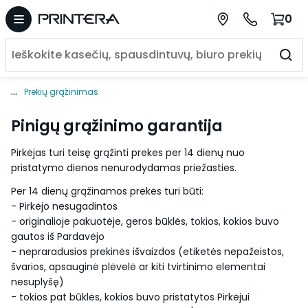
0
...
Prekių grąžinimas
Pinigų grąžinimo garantija
Pirkėjas turi teisę grąžinti prekes per 14 dienų nuo
pristatymo dienos nenurodydamas priežasties.
Per 14 dienų grąžinamos prekės turi būti:
- Pirkėjo nesugadintos
- originalioje pakuotėje, geros būklės, tokios, kokios buvo
gautos iš Pardavėjo
- nepraradusios prekinės išvaizdos (etiketės nepažeistos,
švarios, apsauginė plėvelė ar kiti tvirtinimo elementai
nesuplyšę)
- tokios pat būklės, kokios buvo pristatytos Pirkėjui