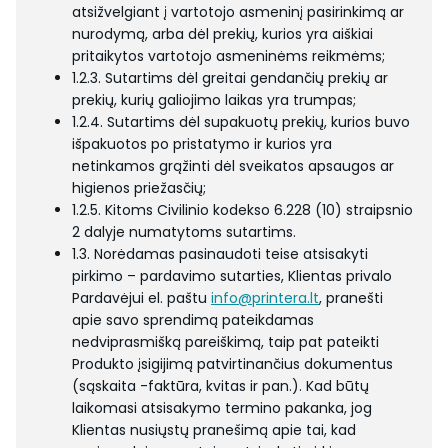
atsižvelgiant į vartotojo asmeninį pasirinkimą ar
nurodymą, arba dėl prekių, kurios yra aiškiai
pritaikytos vartotojo asmeninėms reikmėms;
1.2.3. Sutartims dėl greitai gendančių prekių ar
prekių, kurių galiojimo laikas yra trumpas;
1.2.4. Sutartims dėl supakuotų prekių, kurios buvo
išpakuotos po pristatymo ir kurios yra
netinkamos grąžinti dėl sveikatos apsaugos ar
higienos priežasčių;
1.2.5. Kitoms Civilinio kodekso 6.228 (10) straipsnio
2 dalyje numatytoms sutartims.
1.3. Norėdamas pasinaudoti teise atsisakyti
pirkimo – pardavimo sutarties, Klientas privalo
Pardavėjui el. paštu
info@printera.lt
, pranešti
apie savo sprendimą pateikdamas
nedviprasmišką pareiškimą, taip pat pateikti
Produkto įsigijimą patvirtinančius dokumentus
(sąskaita -faktūra, kvitas ir pan.). Kad būtų
laikomasi atsisakymo termino pakanka, jog
Klientas nusiųstų pranešimą apie tai, kad