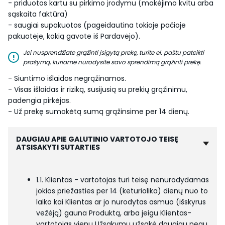
- priduotos kartu su pirkimo įrodymu (mokėjimo kvitu arba
sąskaita faktūra)
- saugiai supakuotos (pageidautina tokioje pačioje
pakuotėje, kokią gavote iš Pardavėjo).
Jei nusprendžiate grąžinti įsigytą prekę, turite el. paštu pateikti
!
prašymą, kuriame nurodysite savo sprendimą grąžinti prekę.
- Siuntimo išlaidos negrąžinamos.
- Visas išlaidas ir riziką, susijusią su prekių grąžinimu,
padengia pirkėjas.
- Už prekę sumokėtą sumą grąžinsime per 14 dienų.
DAUGIAU APIE GALUTINIO VARTOTOJO TEISĘ
ATSISAKYTI SUTARTIES
1.1. Klientas - vartotojas turi teisę nenurodydamas
jokios priežasties per 14 (keturiolika) dienų nuo to
laiko kai Klientas ar jo nurodytas asmuo (išskyrus
vežėją) gauna Produktą, arba jeigu Klientas-
vartotojas vienu Užsakymu užsakė daugiau negu