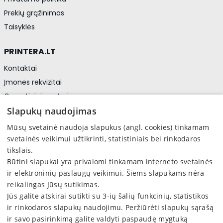
Prekių grąžinimas
Taisyklės
PRINTERA.LT
Kontaktai
Įmonės rekvizitai
Garantiniai centrai
Privatumo politika
Slapukų naudojimas
Asmens duomenų apsauga
Mūsų svetainė naudoja slapukus (angl. cookies) tinkamam
svetainės veikimui užtikrinti, statistiniais bei rinkodaros
tikslais.
Sekite mus
Būtini slapukai yra privalomi tinkamam interneto svetainės
Facebook
ir elektroninių paslaugų veikimui. Šiems slapukams nėra
reikalingas Jūsų sutikimas.
Jūs galite atskirai sutikti su 3-ių šalių funkcinių, statistikos
ir rinkodaros slapukų naudojimu. Peržiūrėti slapukų sąrašą
ir savo pasirinkimą galite valdyti paspaudę mygtuką