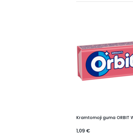
Kramtomoji guma ORBIT W
1,09 €