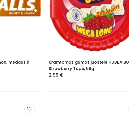
mon, medaus ir
Kramtomos gumos juostelė HUBBA B
Strawberry Tape, 56g
2,96 €