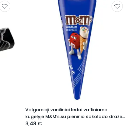
Valgomieji vaniliniai ledai vafliniame
kūgelyje M&M's,su pieninio šokolado dražė,
3,48 €
110 g