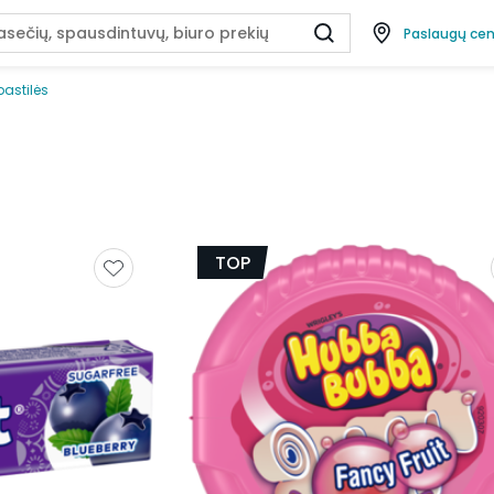
Paslaugų cen
astilės
TOP