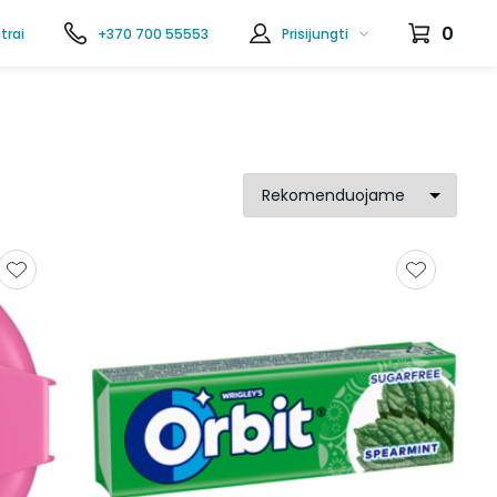
0
trai
+370 700 55553
Prisijungti