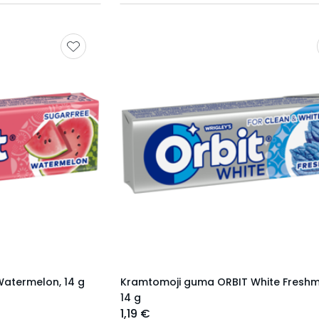
atermelon, 14 g
Kramtomoji guma ORBIT White Freshmi
14 g
1,19 €