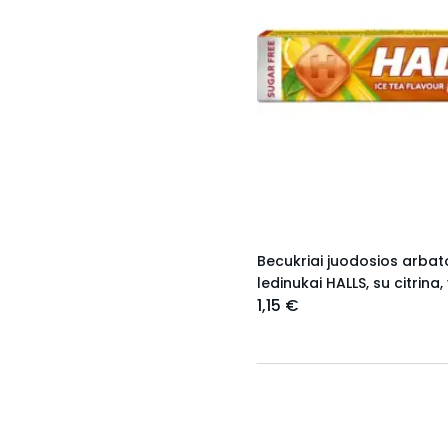
Becukriai juodosios arbat
ledinukai HALLS, su citrina,
1,15 €
kofeinu (0,1%), 32g