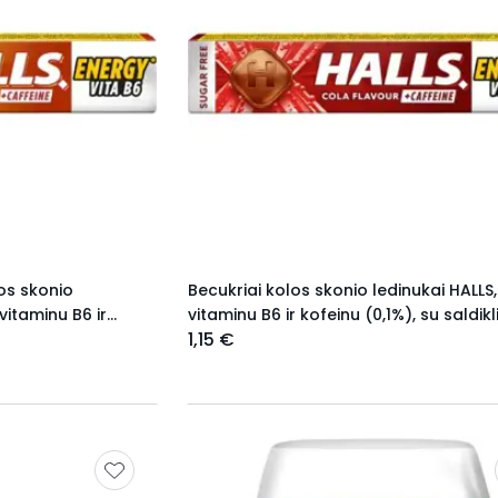
os skonio
Becukriai kolos skonio ledinukai HALLS,
 vitaminu B6 ir
vitaminu B6 ir kofeinu (0,1%), su saldikli
1,15 €
32 g