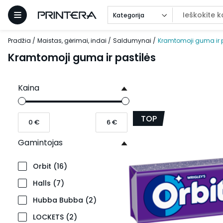
Kategorija
Pradžia
Maistas, gėrimai, indai
Saldumynai
Kramtomoji guma ir p
Kramtomoji guma ir pastilės
Kaina
TOP
Gamintojas
Orbit
(
16
)
Halls
(
7
)
Hubba Bubba
(
2
)
LOCKETS
(
2
)