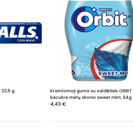
 33,5 g
Kramtomoji guma su saldikliais ORBIT
becukrė mėtų skonio sweet mint, 64g
4,43 €