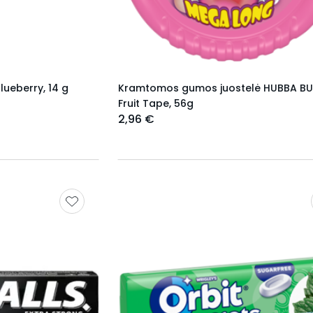
ueberry, 14 g
Kramtomos gumos juostelė HUBBA B
Fruit Tape, 56g
2,96 €