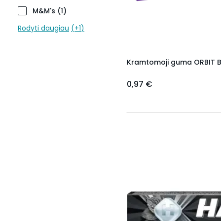
M&M's
(
1
)
Rodyti daugiau
(+
1
)
Kramtomoji guma ORBIT Bl
0,97 €