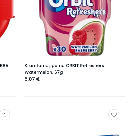
UBBA
Kramtomoji guma ORBIT Refreshers
Watermelon, 67g
5,07 €