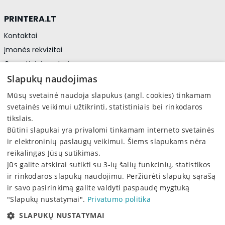
PRINTERA.LT
Kontaktai
Įmonės rekvizitai
Garantiniai centrai
Privatumo politika
Slapukų naudojimas
Asmens duomenų apsauga
Mūsų svetainė naudoja slapukus (angl. cookies) tinkamam
svetainės veikimui užtikrinti, statistiniais bei rinkodaros
tikslais.
Sekite mus
Būtini slapukai yra privalomi tinkamam interneto svetainės
Facebook
ir elektroninių paslaugų veikimui. Šiems slapukams nėra
reikalingas Jūsų sutikimas.
Jūs galite atskirai sutikti su 3-ių šalių funkcinių, statistikos
ir rinkodaros slapukų naudojimu. Peržiūrėti slapukų sąrašą
ir savo pasirinkimą galite valdyti paspaudę mygtuką
"Slapukų nustatymai".
Privatumo politika
2026 © PRINTERA, UAB. Visos teisės saugomos
SLAPUKŲ NUSTATYMAI