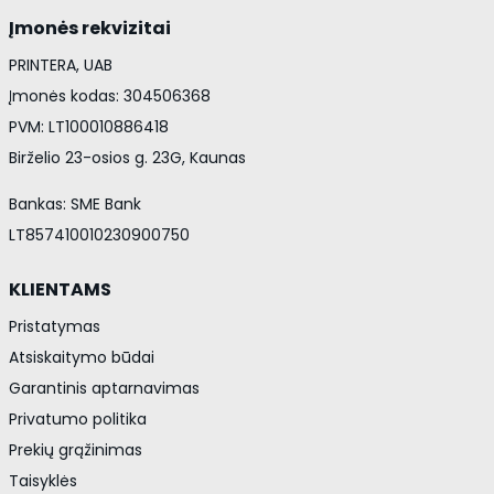
Įmonės rekvizitai
PRINTERA, UAB
Įmonės kodas: 304506368
PVM: LT100010886418
Birželio 23-osios g. 23G, Kaunas
Bankas: SME Bank
LT857410010230900750
KLIENTAMS
Pristatymas
Atsiskaitymo būdai
Garantinis aptarnavimas
Privatumo politika
Prekių grąžinimas
Taisyklės