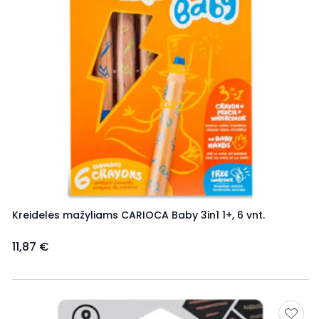
Kreidelės mažyliams CARIOCA Baby 3in1 1+, 6 vnt.
11,87 €