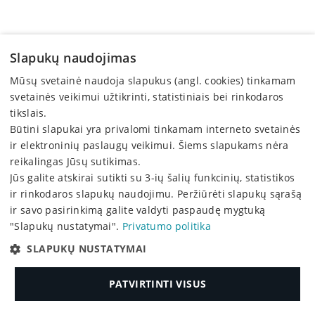
Slapukų naudojimas
Aliejinės kreidelės PENTEL ARTS PHN4 25 spalvų
Mūsų svetainė naudoja slapukus (angl. cookies) tinkamam
5,42 €
svetainės veikimui užtikrinti, statistiniais bei rinkodaros
tikslais.
Būtini slapukai yra privalomi tinkamam interneto svetainės
ir elektroninių paslaugų veikimui. Šiems slapukams nėra
reikalingas Jūsų sutikimas.
Jūs galite atskirai sutikti su 3-ių šalių funkcinių, statistikos
ir rinkodaros slapukų naudojimu. Peržiūrėti slapukų sąrašą
ir savo pasirinkimą galite valdyti paspaudę mygtuką
"Slapukų nustatymai".
Privatumo politika
SLAPUKŲ NUSTATYMAI
PATVIRTINTI VISUS