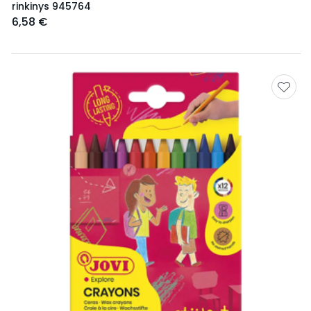
rinkinys 945764
6,58 €