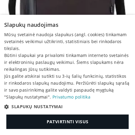
Slapukų naudojimas
Mūsų svetainė naudoja slapukus (angl. cookies) tinkamam
svetainės veikimui užtikrinti, statistiniais bei rinkodaros
tikslais.
Būtini slapukai yra privalomi tinkamam interneto svetainės
ir elektroninių paslaugų veikimui. Šiems slapukams nėra
DELL Classic, Portfelis, 39,6 cm (15,6"), diržas per petį,
reikalingas Jūsų sutikimas.
630 g
Jūs galite atskirai sutikti su 3-ių šalių funkcinių, statistikos
23,05 €
ir rinkodaros slapukų naudojimu. Peržiūrėti slapukų sąrašą
ir savo pasirinkimą galite valdyti paspaudę mygtuką
"Slapukų nustatymai".
Privatumo politika
SLAPUKŲ NUSTATYMAI
PATVIRTINTI VISUS