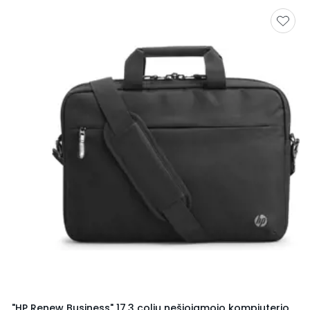
"HP Renew Business" 17,3 colių nešiojamojo kompiuterio