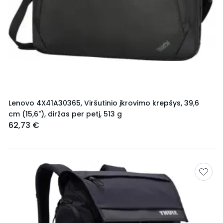
Lenovo 4X41A30365, Viršutinio įkrovimo krepšys, 39,6
cm (15,6"), diržas per petį, 513 g
62,73 €