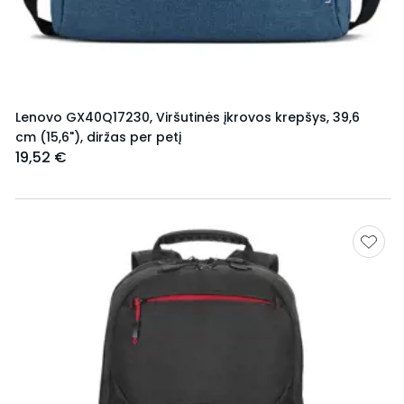
Lenovo GX40Q17230, Viršutinės įkrovos krepšys, 39,6
cm (15,6"), diržas per petį
19,52 €