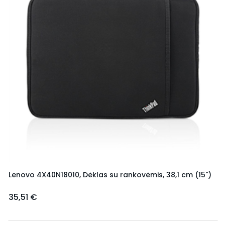
Lenovo 4X40N18010, Dėklas su rankovėmis, 38,1 cm (15")
35,51 €