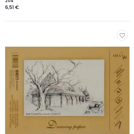
204
6,51 €