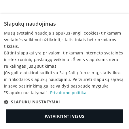
Slapukų naudojimas
Popierius braižymui SMLT, A3, 20 lapų, 160 g/m²
Mūsų svetainė naudoja slapukus (angl. cookies) tinkamam
6,66 €
svetainės veikimui užtikrinti, statistiniais bei rinkodaros
tikslais.
Būtini slapukai yra privalomi tinkamam interneto svetainės
ir elektroninių paslaugų veikimui. Šiems slapukams nėra
reikalingas Jūsų sutikimas.
Jūs galite atskirai sutikti su 3-ių šalių funkcinių, statistikos
ir rinkodaros slapukų naudojimu. Peržiūrėti slapukų sąrašą
ir savo pasirinkimą galite valdyti paspaudę mygtuką
"Slapukų nustatymai".
Privatumo politika
SLAPUKŲ NUSTATYMAI
PATVIRTINTI VISUS