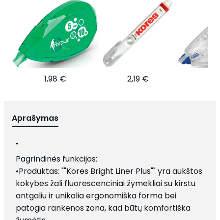
1,98 €
2,19 €
2
Aprašymas
"
Pagrindinės funkcijos:
•Produktas: ""Kores Bright Liner Plus"" yra aukštos
kokybės žali fluorescenciniai žymekliai su kirstu
antgaliu ir unikalia ergonomiška forma bei
patogia rankenos zona, kad būtų komfortiška