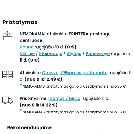
Pristatymas
NEMOKAMAI atsiimkite
PRINTERA paslaugų
centruose
Kaune
rugpjūčio 10 d.
(
0
€
)
Vilniuje
/
Klaipėdoje
/
Alytuje
/
Panevėžyje
rugpjūčio
11 d.
(
0
€
)
Atsiimkite
Omniva, LPExpress paštomate
rugpjūčio 11
d.
(
nuo 0 iki
2.49
€
)
*
NEMOKAMAS pristatymas galioja užsakymams nuo
35
€
Pristatysime
į namus / biurą
rugpjūčio 11 d.
(
nuo 0 iki
4.22
€
)
*
NEMOKAMAS pristatymas galioja užsakymams nuo
35
€
Rekomenduojame