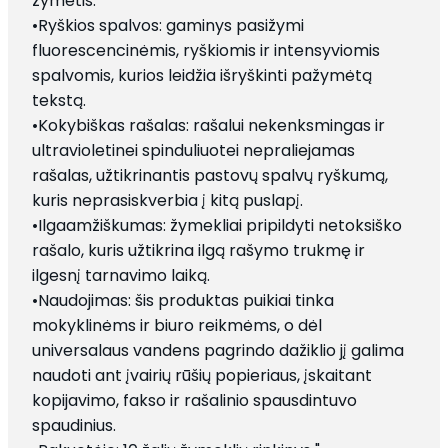
žymėtis.
•Ryškios spalvos: gaminys pasižymi
fluorescencinėmis, ryškiomis ir intensyviomis
spalvomis, kurios leidžia išryškinti pažymėtą
tekstą.
•Kokybiškas rašalas: rašalui nekenksmingas ir
ultravioletinei spinduliuotei nepraliejamas
rašalas, užtikrinantis pastovų spalvų ryškumą,
kuris neprasiskverbia į kitą puslapį.
•Ilgaamžiškumas: žymekliai pripildyti netoksiško
rašalo, kuris užtikrina ilgą rašymo trukmę ir
ilgesnį tarnavimo laiką.
•Naudojimas: šis produktas puikiai tinka
mokyklinėms ir biuro reikmėms, o dėl
universalaus vandens pagrindo dažiklio jį galima
naudoti ant įvairių rūšių popieriaus, įskaitant
kopijavimo, fakso ir rašalinio spausdintuvo
spaudinius.