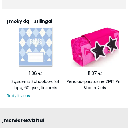
Į mokyklą - stilingai!
1,38 €
11,37 €
Sąsiuvinis Schoolboy, 24
Penalas-pieštukinė ZIPIT Pink
lapų, 60 gsm, linijomis
Star, rožinis
Rodyti visus
Įmonės rekvizitai