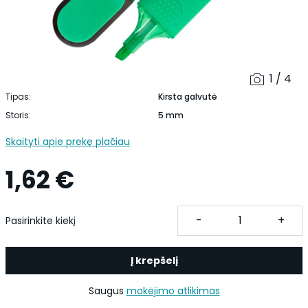
1 / 4
Tipas:
Kirsta galvutė
Storis:
5 mm
Skaityti apie prekę plačiau
1,62 €
-
+
Pasirinkite kiekį
Į krepšelį
Saugus
mokėjimo atlikimas