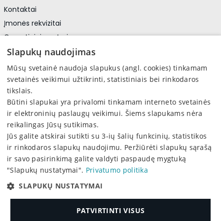
Kontaktai
Įmonės rekvizitai
Garantiniai centrai
Privatumo politika
Slapukų naudojimas
Asmens duomenų apsauga
Mūsų svetainė naudoja slapukus (angl. cookies) tinkamam
svetainės veikimui užtikrinti, statistiniais bei rinkodaros
tikslais.
Sekite mus
Būtini slapukai yra privalomi tinkamam interneto svetainės
Facebook
ir elektroninių paslaugų veikimui. Šiems slapukams nėra
reikalingas Jūsų sutikimas.
Jūs galite atskirai sutikti su 3-ių šalių funkcinių, statistikos
ir rinkodaros slapukų naudojimu. Peržiūrėti slapukų sąrašą
ir savo pasirinkimą galite valdyti paspaudę mygtuką
"Slapukų nustatymai".
Privatumo politika
2026 © PRINTERA, UAB. Visos teisės saugomos
SLAPUKŲ NUSTATYMAI
This site is protected by reCAPTCHA and the Google
Privacy Policy
and
Terms of Service
apply.
PATVIRTINTI VISUS