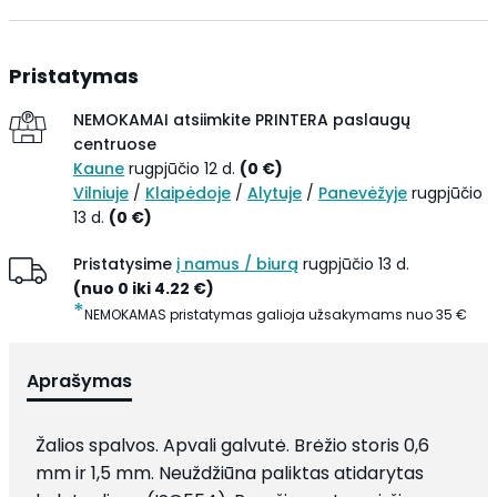
Pristatymas
NEMOKAMAI atsiimkite
PRINTERA paslaugų
centruose
Kaune
rugpjūčio 12 d.
(
0
€
)
Vilniuje
/
Klaipėdoje
/
Alytuje
/
Panevėžyje
rugpjūčio
13 d.
(
0
€
)
Pristatysime
į namus / biurą
rugpjūčio 13 d.
(
nuo 0 iki
4.22
€
)
*
NEMOKAMAS pristatymas galioja užsakymams nuo
35
€
Aprašymas
Žalios spalvos. Apvali galvutė. Brėžio storis 0,6
mm ir 1,5 mm. Neuždžiūna paliktas atidarytas