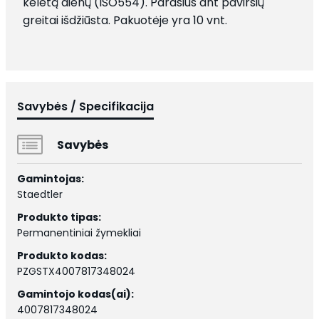
keletą dienų (ISO554). Parašius ant paviršių
greitai išdžiūsta. Pakuotėje yra 10 vnt.
Savybės / Specifikacija
Savybės
Gamintojas:
Staedtler
Produkto tipas:
Permanentiniai žymekliai
Produkto kodas:
PZGSTX4007817348024
Gamintojo kodas(ai):
4007817348024