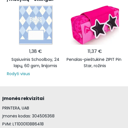
1,38 €
11,37 €
Sąsiuvinis Schoolboy, 24
Penalas-pieštukinė ZIPIT Pink
lapų, 60 gsm, linijomis
Star, rožinis
Rodyti visus
Įmonės rekvizitai
PRINTERA, UAB
Įmonės kodas: 304506368
PVM: LT100010886418