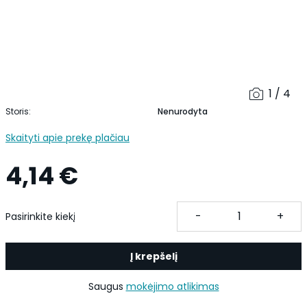
1 / 4
Storis:
Nenurodyta
Skaityti apie prekę plačiau
4,14 €
-
+
Pasirinkite kiekį
Į krepšelį
Saugus
mokėjimo atlikimas