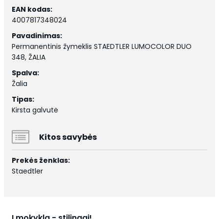
EAN kodas:
4007817348024
Pavadinimas:
Permanentinis žymeklis STAEDTLER LUMOCOLOR DUO
348, ŽALIA
Spalva:
Žalia
Tipas:
Kirsta galvutė
Kitos savybės
Prekės ženklas:
Staedtler
Į mokyklą - stilingai!