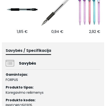
1,85 €
0,94 €
2,92 €
Savybės / Specifikacija
Savybės
Gamintojas:
FORPUS
Produkto tipas:
Koregavimo reikmenys
Produkto kodas:
PKKFORFO50305