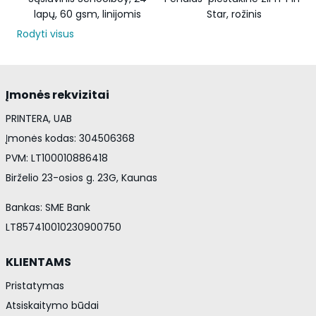
lapų, 60 gsm, linijomis
Star, rožinis
Rodyti visus
Įmonės rekvizitai
PRINTERA, UAB
Įmonės kodas: 304506368
PVM: LT100010886418
Birželio 23-osios g. 23G, Kaunas
Bankas: SME Bank
LT857410010230900750
KLIENTAMS
Pristatymas
Atsiskaitymo būdai