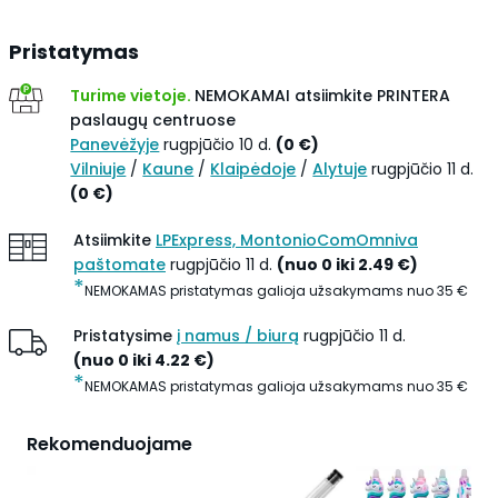
Pristatymas
Turime vietoje.
NEMOKAMAI atsiimkite
PRINTERA
paslaugų centruose
Panevėžyje
rugpjūčio 10 d.
(
0
€
)
Vilniuje
/
Kaune
/
Klaipėdoje
/
Alytuje
rugpjūčio 11 d.
(
0
€
)
Atsiimkite
LPExpress, MontonioComOmniva
paštomate
rugpjūčio 11 d.
(
nuo 0 iki
2.49
€
)
*
NEMOKAMAS pristatymas galioja užsakymams nuo
35
€
Pristatysime
į namus / biurą
rugpjūčio 11 d.
(
nuo 0 iki
4.22
€
)
*
NEMOKAMAS pristatymas galioja užsakymams nuo
35
€
Rekomenduojame