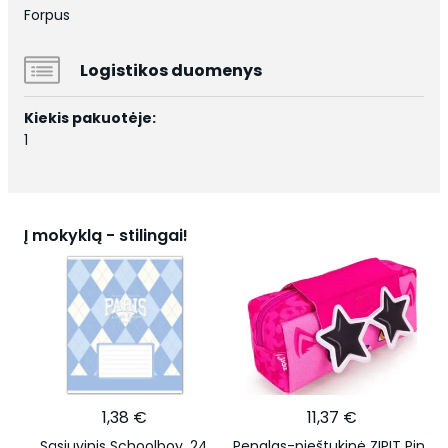
Forpus
Logistikos duomenys
Kiekis pakuotėje:
1
Į mokyklą - stilingai!
1,38 €
11,37 €
Sąsiuvinis Schoolboy, 24
Penalas-pieštukinė ZIPIT Pink