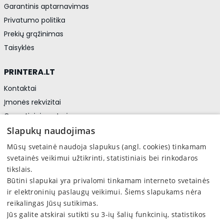
Garantinis aptarnavimas
Privatumo politika
Prekių grąžinimas
Taisyklės
PRINTERA.LT
Kontaktai
Įmonės rekvizitai
Garantiniai centrai
Privatumo politika
Slapukų naudojimas
Asmens duomenų apsauga
Mūsų svetainė naudoja slapukus (angl. cookies) tinkamam
svetainės veikimui užtikrinti, statistiniais bei rinkodaros
tikslais.
Sekite mus
Būtini slapukai yra privalomi tinkamam interneto svetainės
Facebook
ir elektroninių paslaugų veikimui. Šiems slapukams nėra
reikalingas Jūsų sutikimas.
Jūs galite atskirai sutikti su 3-ių šalių funkcinių, statistikos