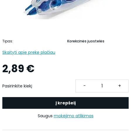
Tipas:
Korekcinės juostelės
Skaityti apie prekę plačiau
2,89 €
-
+
Pasirinkite kiekį
Į krepšelį
Saugus
mokėjimo atlikimas