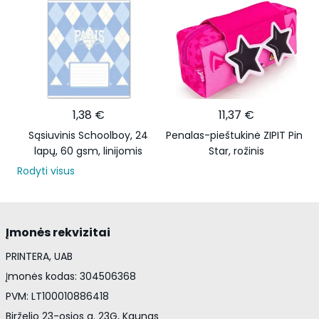
1,38 €
11,37 €
Sąsiuvinis Schoolboy, 24
Penalas-pieštukinė ZIPIT Pink
lapų, 60 gsm, linijomis
Star, rožinis
Rodyti visus
Įmonės rekvizitai
PRINTERA, UAB
Įmonės kodas: 304506368
PVM: LT100010886418
Birželio 23-osios g. 23G, Kaunas