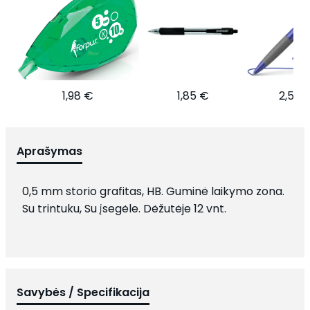
1,98 €
1,85 €
2,52 
Aprašymas
0,5 mm storio grafitas, HB. Guminė laikymo zona.
Su trintuku, Su įsegėle. Dėžutėje 12 vnt.
Savybės / Specifikacija