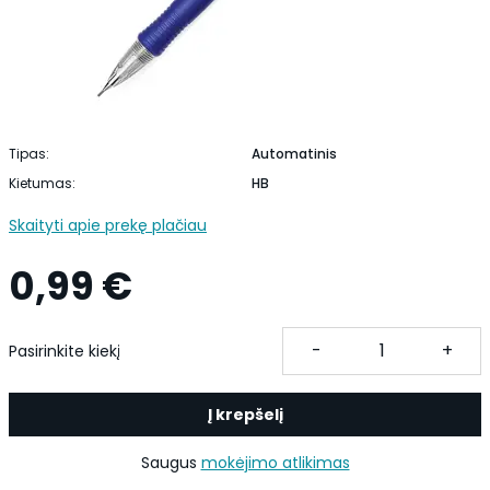
Tipas:
Automatinis
Kietumas:
HB
Skaityti apie prekę plačiau
0,99 €
-
+
Pasirinkite kiekį
Į krepšelį
Saugus
mokėjimo atlikimas