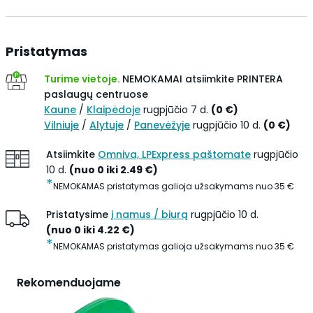
Pristatymas
Turime vietoje.
NEMOKAMAI atsiimkite
PRINTERA
paslaugų centruose
Kaune
/
Klaipėdoje
rugpjūčio 7 d.
(
0
€
)
Vilniuje
/
Alytuje
/
Panevėžyje
rugpjūčio 10 d.
(
0
€
)
Atsiimkite
Omniva, LPExpress paštomate
rugpjūčio
10 d.
(
nuo 0 iki
2.49
€
)
*
NEMOKAMAS pristatymas galioja užsakymams nuo
35
€
Pristatysime
į namus / biurą
rugpjūčio 10 d.
(
nuo 0 iki
4.22
€
)
*
NEMOKAMAS pristatymas galioja užsakymams nuo
35
€
Rekomenduojame