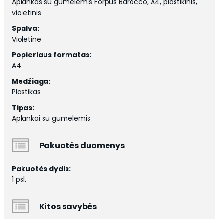
Aplankas su gumelėmis Forpus Barocco, A4, plastikinis,
violetinis
Spalva:
Violetinė
Popieriaus formatas:
A4
Medžiaga:
Plastikas
Tipas:
Aplankai su gumelėmis
Pakuotės duomenys
Pakuotės dydis:
1 psl.
Kitos savybės