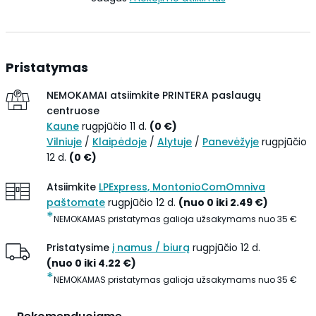
Pristatymas
NEMOKAMAI atsiimkite
PRINTERA paslaugų
centruose
Kaune
rugpjūčio 11 d.
(
0
€
)
Vilniuje
/
Klaipėdoje
/
Alytuje
/
Panevėžyje
rugpjūčio
12 d.
(
0
€
)
Atsiimkite
LPExpress, MontonioComOmniva
paštomate
rugpjūčio 12 d.
(
nuo 0 iki
2.49
€
)
*
NEMOKAMAS pristatymas galioja užsakymams nuo
35
€
Pristatysime
į namus / biurą
rugpjūčio 12 d.
(
nuo 0 iki
4.22
€
)
*
NEMOKAMAS pristatymas galioja užsakymams nuo
35
€