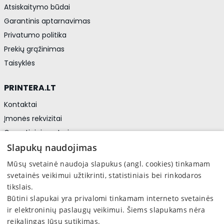
Atsiskaitymo būdai
Garantinis aptarnavimas
Privatumo politika
Prekių grąžinimas
Taisyklės
PRINTERA.LT
Kontaktai
Įmonės rekvizitai
Garantiniai centrai
Privatumo politika
Slapukų naudojimas
Asmens duomenų apsauga
Mūsų svetainė naudoja slapukus (angl. cookies) tinkamam
svetainės veikimui užtikrinti, statistiniais bei rinkodaros
tikslais.
Sekite mus
Būtini slapukai yra privalomi tinkamam interneto svetainės
Facebook
ir elektroninių paslaugų veikimui. Šiems slapukams nėra
reikalingas Jūsų sutikimas.