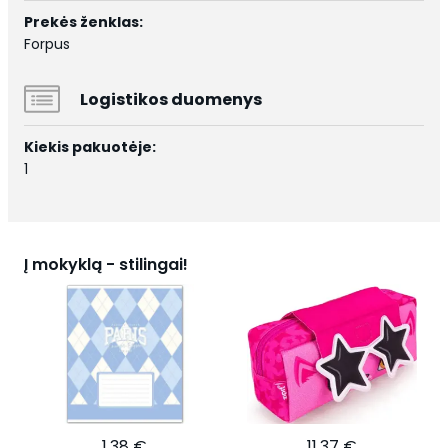
Prekės ženklas:
Forpus
Logistikos duomenys
Kiekis pakuotėje:
1
Į mokyklą - stilingai!
1,38 €
11,37 €