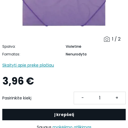
1 / 2
Spalva:
Violetinė
Formatas:
Nenurodyta
Skaityti apie prekę plačiau
3,96 €
-
+
Pasirinkite kiekį
Į krepšelį
Saugus
mokėjimo atlikimas