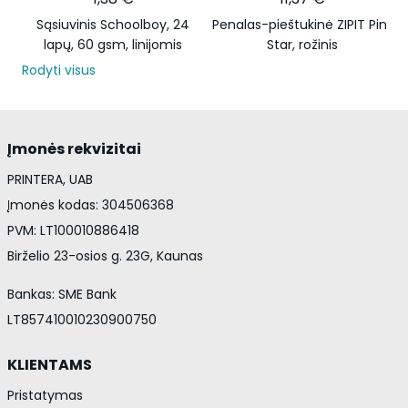
Sąsiuvinis Schoolboy, 24
Penalas-pieštukinė ZIPIT Pink
lapų, 60 gsm, linijomis
Star, rožinis
Rodyti visus
Įmonės rekvizitai
PRINTERA, UAB
Įmonės kodas: 304506368
PVM: LT100010886418
Birželio 23-osios g. 23G, Kaunas
Bankas: SME Bank
LT857410010230900750
KLIENTAMS
Pristatymas