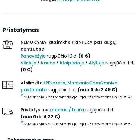
Pristatymas
NEMOKAMAI atsiimkite
PRINTERA paslaugų
centruose
Panevėžyje
rugpjūčio 10 d.
(
0
€
)
Vilniuje
/
Kaune
/
Klaipėdoje
/
Alytuje
rugpjūčio 11 d.
(
0
€
)
Atsiimkite
LPExpress, MontonioComOmniva
paštomate
rugpjūčio 11 d.
(
nuo 0 iki
2.49
€
)
*
NEMOKAMAS pristatymas galioja užsakymams nuo
35
€
Pristatysime
į namus / biurą
rugpjūčio 11 d.
(
nuo 0 iki
4.22
€
)
*
NEMOKAMAS pristatymas galioja užsakymams nuo
35
€